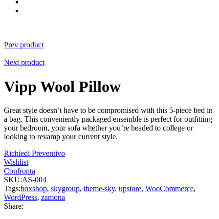
Prev product
Next product
Vipp Wool Pillow
Great style doesn’t have to be compromised with this 5-piece bed in
a bag. This conveniently packaged ensemble is perfect for outfitting
your bedroom, your sofa whether you’re headed to college or
looking to revamp your current style.
Richiedi Preventivo
Wishlist
Confronta
SKU:
AS-004
Tags:
boxshop
,
skygroup
,
theme-sky
,
upstore
,
WooCommerce
,
WordPress
,
zamona
Share: