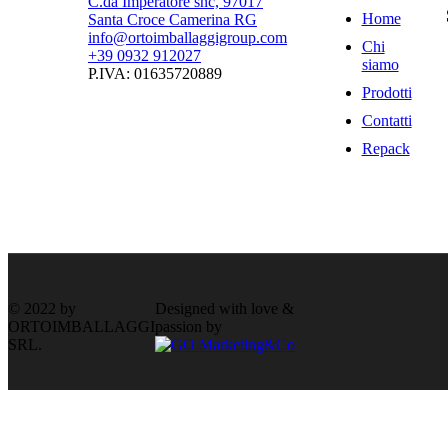
C.da Imperatore snc, 97017
Home
Santa Croce Camerina RG
info@ortoimballaggigroup.com
Chi
+39 0932 912027
siamo
P.IVA: 01635720889
Prodotti
Contatti
Repack
Back to Top
Product has been added to your cart
Close
© 2022 by
Designed with love &
ORTOIMBALLAGGI
passion by
SRL.