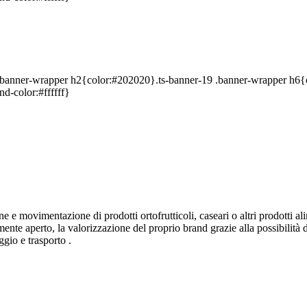
9 .banner-wrapper h2{color:#202020}.ts-banner-19 .banner-wrapper h6
d-color:#ffffff}
ne e movimentazione di prodotti ortofrutticoli, caseari o altri prodotti a
nte aperto, la valorizzazione del proprio brand grazie alla possibilità 
gio e trasporto .