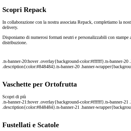
Scopri Repack
In collaborazione con la nostra associata Repack, completiamo la nostra
delivery.
Disponiamo di numerosi formati neutri e personalizzabili con stampe ad 
distribuzione.
.ts-banner-20:hover .overlay{background-color:#ffffff}.ts-banner-2
.description{color:#848484}.ts-banner-20 .banner-wrapper{backgroun
Vaschette per Ortofrutta
Scopri di più
.ts-banner-21:hover .overlay{background-color:#ffffff}.ts-banner-2
.description{color:#848484}.ts-banner-21 .banner-wrapper{backgroun
Fustellati e Scatole