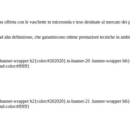
 offerta con le vaschette in microonda e teso destinate al mercato dei pr
alta definizione, che garantiscono ottime prestazioni tecniche in ambient
0 .banner-wrapper h2{color:#202020}.ts-banner-20 .banner-wrapper h6
d-color:#ffffff}
1 .banner-wrapper h2{color:#202020}.ts-banner-21 .banner-wrapper h6
d-color:#ffffff}