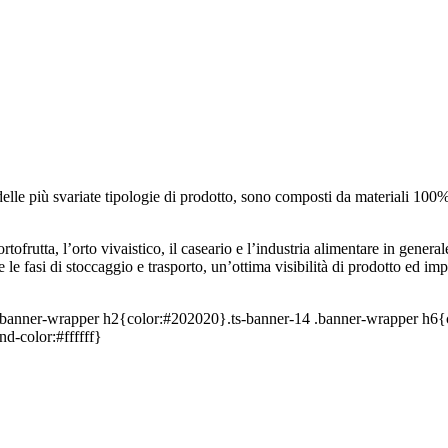
delle più svariate tipologie di prodotto, sono composti da materiali 100% 
’ortofrutta, l’orto vivaistico, il caseario e l’industria alimentare in gen
le fasi di stoccaggio e trasporto, un’ottima visibilità di prodotto ed im
4 .banner-wrapper h2{color:#202020}.ts-banner-14 .banner-wrapper h6
d-color:#ffffff}