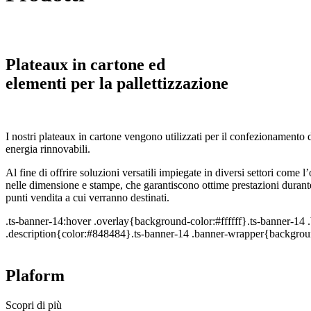
Plateaux in cartone ed
elementi per la pallettizzazione
I nostri plateaux in cartone vengono utilizzati per il confezionamento 
energia rinnovabili.
Al fine di offrire soluzioni versatili impiegate in diversi settori come l
nelle dimensione e stampe, che garantiscono ottime prestazioni durante 
punti vendita a cui verranno destinati.
.ts-banner-14:hover .overlay{background-color:#ffffff}.ts-banner-1
.description{color:#848484}.ts-banner-14 .banner-wrapper{backgroun
Plaform
Scopri di più