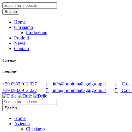
Home
Chi siamo
Produzione
Prodotti
News
Contatti
Currency
Language
+39 0932 912 027
info@ortoimballaggigroup.it
C.da 
+39 0932 912 027
info@ortoimballaggigroup.it
C.da 
Home
Azienda
Chi siamo