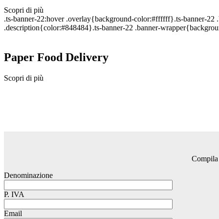
Scopri di più
.ts-banner-22:hover .overlay{background-color:#ffffff}.ts-banner-2
.description{color:#848484}.ts-banner-22 .banner-wrapper{backgroun
Paper Food Delivery
Scopri di più
Compila i
Denominazione
P. IVA
Email