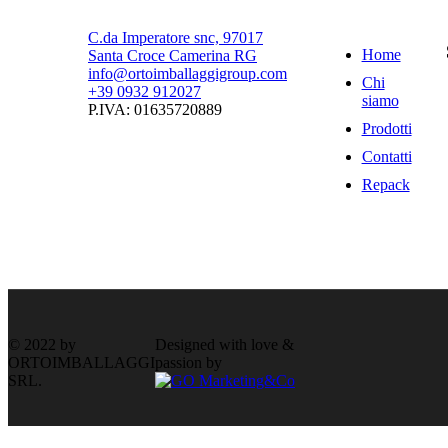
Navigazione
C.da Imperatore snc, 97017
Home
Santa Croce Camerina RG
info@ortoimballaggigroup.com
Chi
+39 0932 912027
siamo
P.IVA: 01635720889
Prodotti
Contatti
Repack
Back to Top
Product has been added to your cart
Close
© 2022 by
Designed with love &
ORTOIMBALLAGGI
passion by
SRL.