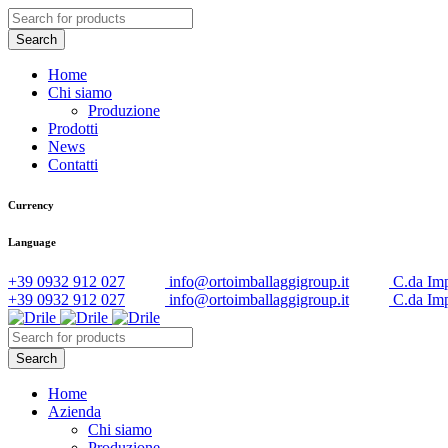
Home
Chi siamo
Produzione
Prodotti
News
Contatti
Currency
Language
+39 0932 912 027
info@ortoimballaggigroup.it
C.da Imp
+39 0932 912 027
info@ortoimballaggigroup.it
C.da Imp
Home
Azienda
Chi siamo
Produzione