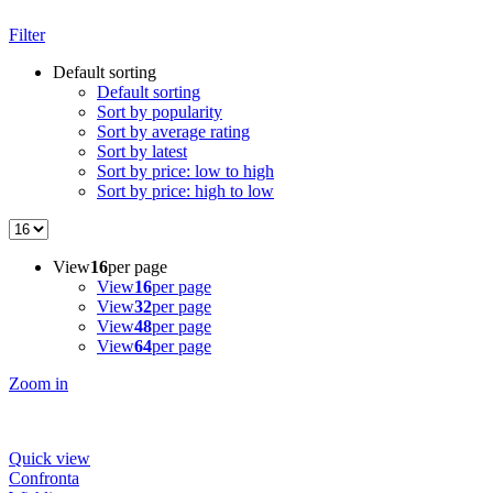
Filter
Default sorting
Default sorting
Sort by popularity
Sort by average rating
Sort by latest
Sort by price: low to high
Sort by price: high to low
View
16
per page
View
16
per page
View
32
per page
View
48
per page
View
64
per page
Zoom in
Quick view
Confronta