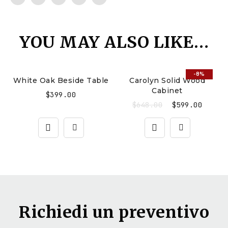
YOU MAY ALSO LIKE…
-8%
White Oak Beside Table
Carolyn Solid Wood
Cabinet
$
399.00
$
648.00
$
599.00
Richiedi un preventivo